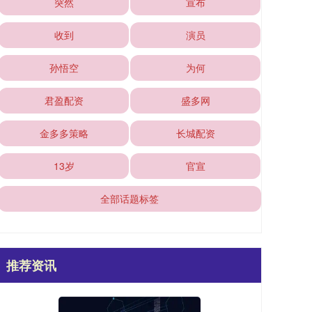
突然
宣布
收到
演员
孙悟空
为何
君盈配资
盛多网
金多多策略
长城配资
13岁
官宣
全部话题标签
推荐资讯