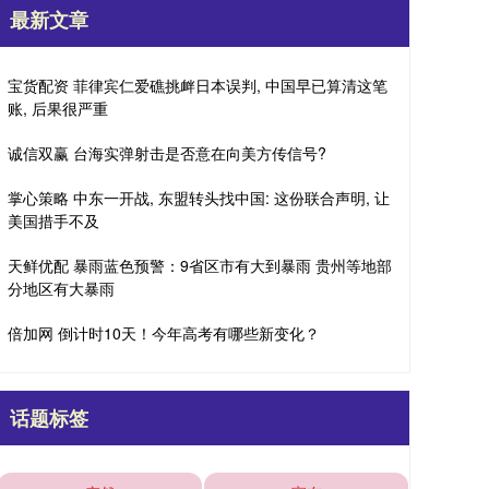
最新文章
宝货配资 菲律宾仁爱礁挑衅日本误判, 中国早已算清这笔
账, 后果很严重
诚信双赢 台海实弹射击是否意在向美方传信号?
掌心策略 中东一开战, 东盟转头找中国: 这份联合声明, 让
美国措手不及
天鲜优配 暴雨蓝色预警：9省区市有大到暴雨 贵州等地部
分地区有大暴雨
倍加网 倒计时10天！今年高考有哪些新变化？
话题标签