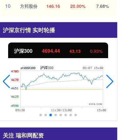
10
方邦股份
146.16
20.00%
7.68%
沪深京行情 实时轮播
沪深300
4694.44
北
43.13
0.93%
关注 瑞和网配资