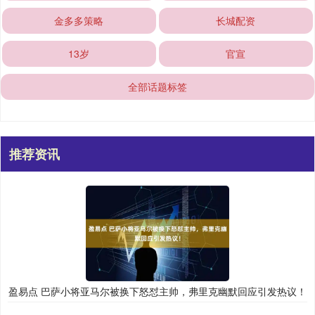
金多多策略
长城配资
13岁
官宣
全部话题标签
推荐资讯
盈易点 巴萨小将亚马尔被换下怒怼主帅，弗里克幽默回应引发热议！