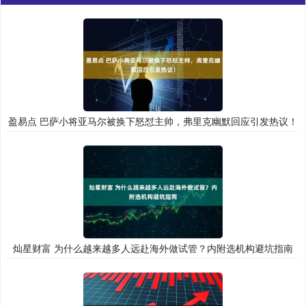
盈易点 巴萨小将亚马尔被换下怒怼主帅，弗里克幽默回应引发热议！
灿星财富 为什么越来越多人远赴海外做试管？内附选机构避坑指南