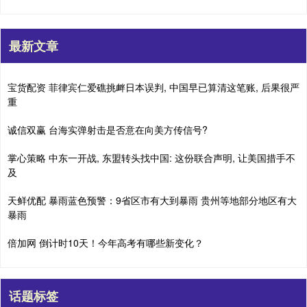
最新文章
宝货配资 菲律宾仁爱礁挑衅日本误判, 中国早已算清这笔账, 后果很严
重
诚信双赢 台海实弹射击是否意在向美方传信号?
掌心策略 中东一开战, 东盟转头找中国: 这份联合声明, 让美国措手不
及
天鲜优配 暴雨蓝色预警：9省区市有大到暴雨 贵州等地部分地区有大
暴雨
倍加网 倒计时10天！今年高考有哪些新变化？
话题标签