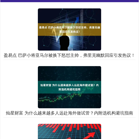
盈易点 巴萨小将亚马尔被换下怒怼主帅，弗里克幽默回应引发热议！
灿星财富 为什么越来越多人远赴海外做试管？内附选机构避坑指南