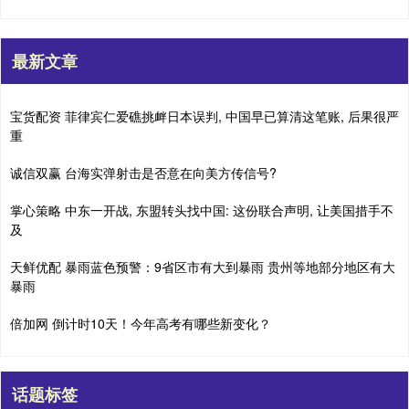
最新文章
宝货配资 菲律宾仁爱礁挑衅日本误判, 中国早已算清这笔账, 后果很严
重
诚信双赢 台海实弹射击是否意在向美方传信号?
掌心策略 中东一开战, 东盟转头找中国: 这份联合声明, 让美国措手不
及
天鲜优配 暴雨蓝色预警：9省区市有大到暴雨 贵州等地部分地区有大
暴雨
倍加网 倒计时10天！今年高考有哪些新变化？
话题标签