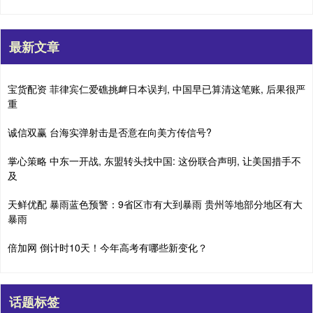
最新文章
宝货配资 菲律宾仁爱礁挑衅日本误判, 中国早已算清这笔账, 后果很严
重
诚信双赢 台海实弹射击是否意在向美方传信号?
掌心策略 中东一开战, 东盟转头找中国: 这份联合声明, 让美国措手不
及
天鲜优配 暴雨蓝色预警：9省区市有大到暴雨 贵州等地部分地区有大
暴雨
倍加网 倒计时10天！今年高考有哪些新变化？
话题标签