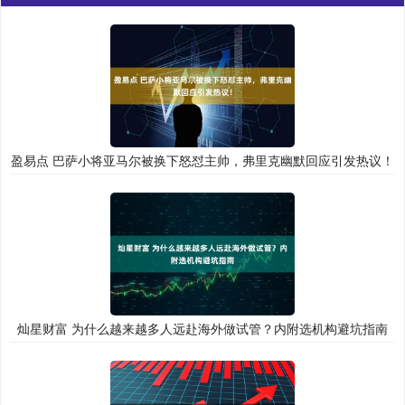
盈易点 巴萨小将亚马尔被换下怒怼主帅，弗里克幽默回应引发热议！
灿星财富 为什么越来越多人远赴海外做试管？内附选机构避坑指南