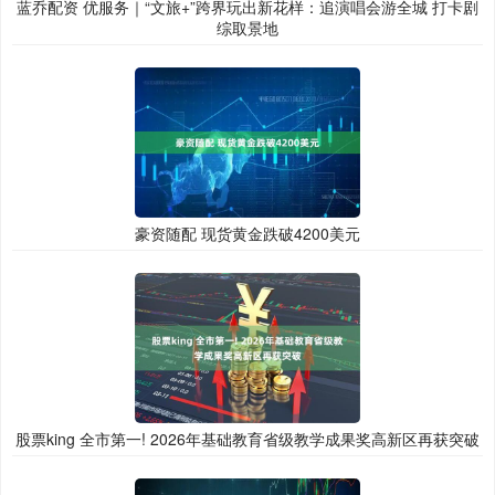
蓝乔配资 优服务｜“文旅+”跨界玩出新花样：追演唱会游全城 打卡剧
综取景地
豪资随配 现货黄金跌破4200美元
股票king 全市第一! 2026年基础教育省级教学成果奖高新区再获突破