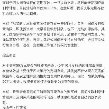
而对于四大国有银行的定期存款，一旦提前支取，将只能按活期存款
利率计息，目前活期利率仅为0.05%。这意味着，提前支取定期存款
将面临巨大的利息损失。
当然卢深策略，本批储蓄国债也存在一些局限性。首先，国债发行数
量有限，即使投资者一大早前往银行排队，也不一定能如愿购得。其
次，国债需持有满半年后才开始计算利息，若在半年内提前支取，将
无法获得任何利息。再者，凭证式国债不支持在线购买，必须亲临银
行柜台办理，这在一定程度上降低了购买的便捷性。
综合而言
对于拥有50万元现金的投资者来说，今年10月发行的这批储蓄国债，
在整体效益上要优于四大银行的定期存款。其优势不仅体现在更高的
收益率，在安全性和流动性方面也同样表现突出。因此，如果您手握
50万元资金，投资储蓄国债无疑是更为明智的选择。
当然，投资者也需提前了解国债可能存在的购买难、提前支取利息计
算规则以及购买渠道的限制等问题，以便做出最适合自己的投资决
策。
发布于：江西省