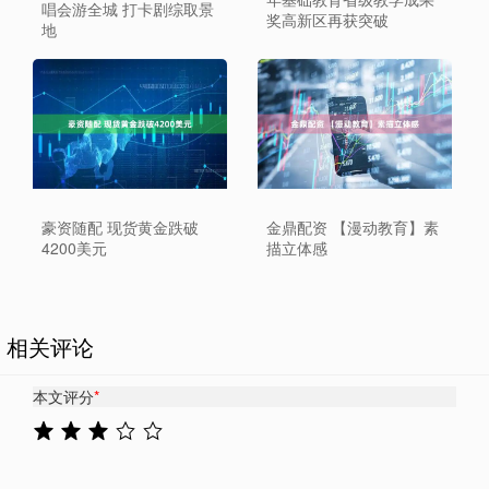
唱会游全城 打卡剧综取景
奖高新区再获突破
地
豪资随配 现货黄金跌破
金鼎配资 【漫动教育】素
4200美元
描立体感
相关评论
本文评分
*