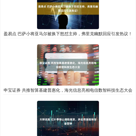
盈易点 巴萨小将亚马尔被换下怒怼主帅，弗里克幽默回应引发热议！
申宝证券 共推智算基建普惠化，海光信息亮相电信数智科技生态大会