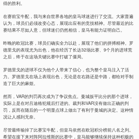
得的胜利。
在赛前宝牛配，我与来自世界各地的皇马球迷进行了交流。大家普遍
认为，球员们必须改变心态，展现出应有的竞技精神。尽管最近的比
赛结果不尽如人意，但球迷们仍然相信，皇马有能力证明自己。
昨晚的欧冠比赛，球员们确实全力以赴，展现了他们的拼搏精神。罗
德里戈的表现尤为出色，他在经历了长达32场比赛、9个月的进球荒
之后，终于在这场关键比赛中打破了僵局。
罗德里戈的进球不仅为他个人带来了信心，也为整个皇马注入了活
力。罗德里戈在场上表现出色，无论是在右路还是中路，都给对手制
造了巨大的麻烦。
然而，VAR的判罚再次成为了争议焦点。曼城扳平比分的那个进球，
实际上是在对吕迪格犯规后打进的。裁判和VAR没有做出正确的判
罚，反而在随后的一个明显点球上做出了有利于曼城的决定。这种情
况让人感到无奈。
尽管最终输掉了比赛宝牛配，但皇马依然在欧冠积分榜前八名之列。
希望在接下来对阵阿拉维斯的比赛中，皇马能够继续保持这种积极的