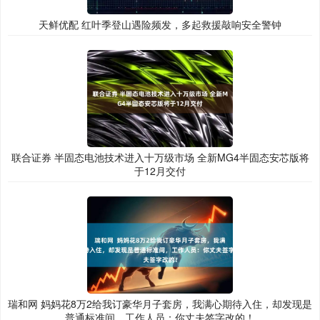
天鲜优配 红叶季登山遇险频发，多起救援敲响安全警钟
联合证券 半固态电池技术进入十万级市场 全新MG4半固态安芯版将
于12月交付
瑞和网 妈妈花8万2给我订豪华月子套房，我满心期待入住，却发现是
普通标准间，工作人员：你丈夫签字改的！