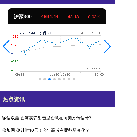
沪深300
4694.44
北
43.13
0.93%
热点资讯
诚信双赢 台海实弹射击是否意在向美方传信号?
倍加网 倒计时10天！今年高考有哪些新变化？