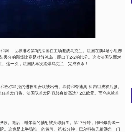
深证成指
14311.01
02%
200.89
1.42%
和网 ，世界排名第3的法国在主场迎战乌克兰。法国在前4场小组赛
国队丢分的那场比赛是对阵冰岛，踢出了2-2的比分。这次法国队面对
完胜。这一次，法国队再次踢爆乌克兰，完成双杀！
基和巴尔科拉的进攻组合联袂出击。坎特和夸迪奥-科内组成双后腰。
任首发门将。法国队首发阵容总身价高达7.2亿欧元。而乌克兰首
没收。随后，谢尔基的抽射被头球解围。第17分钟，姆巴佩尝试一
黄牌。这也是上半场唯一的黄牌。第42分钟，巴尔科拉兜射远角，门