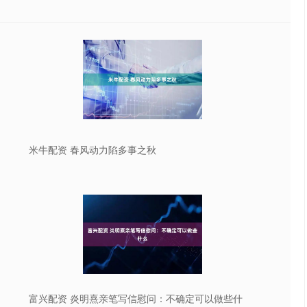
米牛配资 春风动力陷多事之秋
富兴配资 炎明熹亲笔写信慰问：不确定可以做些什