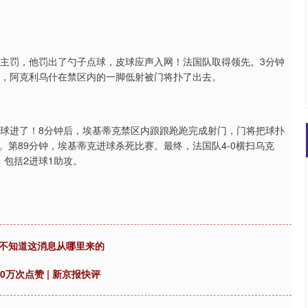
佩主罚，他罚出了勺子点球，皮球应声入网！法国队取得领先。3分钟
钟，阿克利乌什在禁区内的一脚低射被门将扑了出去。
，球进了！8分钟后，埃基蒂克禁区内踉踉跄跄完成射门，门将把球扑
第89分钟，埃基蒂克进球杀死比赛。最终，法国队4-0横扫乌克
包括2进球1助攻。
我不知道这消息从哪里来的
万次点赞 | 新京报快评